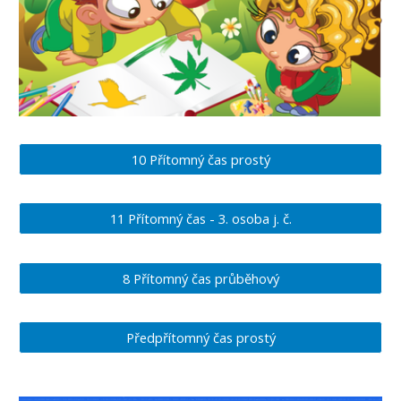
10 Přítomný čas prostý
11 Přítomný čas - 3. osoba j. č.
8 Přítomný čas průběhový
Předpřítomný čas prostý