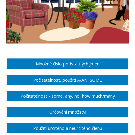
Množné číslo podstatných jmen
Počitatelnost, použití A/AN, SOME
Počitatelnost - some, any, no, how much/many
Určování množství
Použití určitého a neurčitého členu