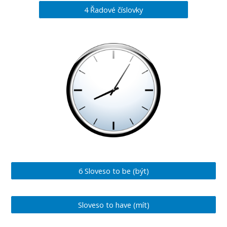
4 Řadové číslovky
6 Sloveso to be (být)
Sloveso to have (mít)