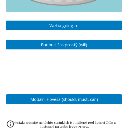
Vazba going to
Budoucí čas prostý (will)
Modální slovesa (should, must, can)
Obrázky použité na těchto stránkách jsou šířené pod licencí
CC0
a
dostupné na webu
freesvg.org
.