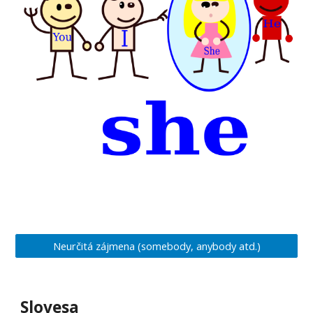
Neurčitá zájmena (somebody, anybody atd.)
Slovesa